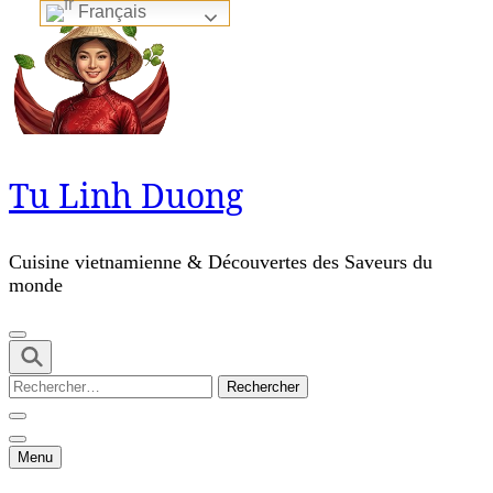
Français
Skip
to
content
(Press
Enter)
Tu Linh Duong
Cuisine vietnamienne & Découvertes des Saveurs du
monde
Rechercher :
Menu