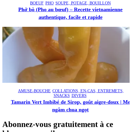
BOEUF
PHO
SOUPE, POTAGE, BOUILLON
Phở bò (Pho au bœuf) – Recette vietnamienne
authentique, facile et rapide
AMUSE-BOUCHE
COLLATIONS, EN-CAS, ENTREMETS,
SNACKS
DIVERS
Tamarin Vert Imbibé de Sirop, goût aigre-doux | Me
ngâm chua ngọt
Abonnez-vous gratuitement à ce