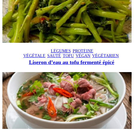
LÉGUMES
PROTÉINE
VÉGÉTALE
SAUTÉ
TOFU
VÉGAN
VÉGÉTARIEN
Liseron d’eau au tofu fermenté épicé