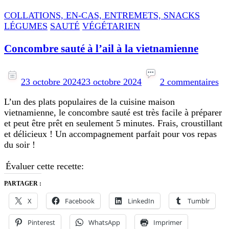
COLLATIONS, EN-CAS, ENTREMETS, SNACKS
LÉGUMES
SAUTÉ
VÉGÉTARIEN
Concombre sauté à l’ail à la vietnamienne
su
Co
23 octobre 2024
23 octobre 2024
2 commentaires
sa
L’un des plats populaires de la cuisine maison
à
vietnamienne, le concombre sauté est très facile à préparer
l’a
et peut être prêt en seulement 5 minutes. Frais, croustillant
à
et délicieux ! Un accompagnement parfait pour vos repas
la
du soir !
vi
Évaluer cette recette:
PARTAGER :
X
Facebook
LinkedIn
Tumblr
Pinterest
WhatsApp
Imprimer