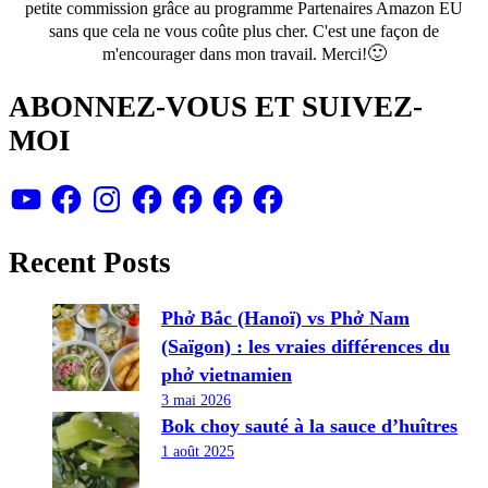
petite commission grâce au programme Partenaires Amazon EU
sans que cela ne vous coû
te plus cher. C'est une façon de
🙂
m'encourager dans mon travail. Merci!
ABONNEZ-VOUS ET SUIVEZ-
MOI
YouTube
Facebook
Instagram
Facebook
Facebook
Facebook
Facebook
Recent Posts
Phở Bắc (Hanoï) vs Phở Nam
(Saïgon) : les vraies différences du
phở vietnamien
3 mai 2026
Bok choy sauté à la sauce d’huîtres
1 août 2025