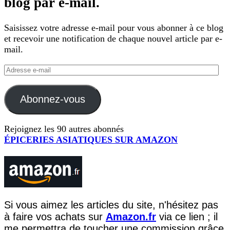
blog par e-mail.
Saisissez votre adresse e-mail pour vous abonner à ce blog
et recevoir une notification de chaque nouvel article par e-
mail.
Adresse
e-
mail
Abonnez-vous
Rejoignez les 90 autres abonnés
ÉPICERIES ASIATIQUES SUR AMAZON
Si vous aimez les articles du site, n'hésitez pas
à faire vos achats sur
Amazon.fr
via ce lien ; il
me permettra de toucher une commission grâce