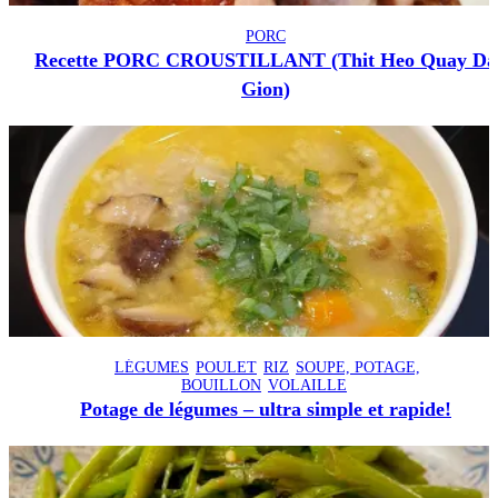
PORC
Recette PORC CROUSTILLANT (Thit Heo Quay Da
Gion)
LÉGUMES
POULET
RIZ
SOUPE, POTAGE,
BOUILLON
VOLAILLE
Potage de légumes – ultra simple et rapide!