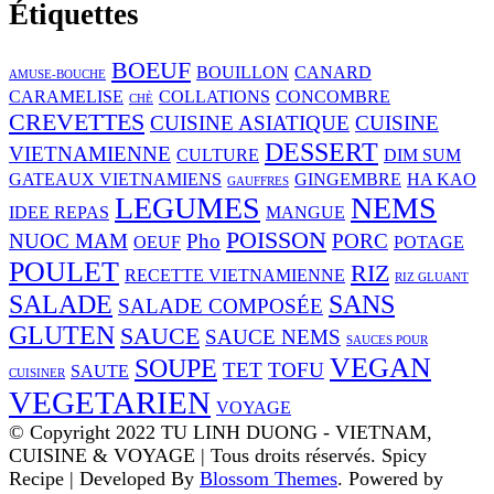
Étiquettes
BOEUF
BOUILLON
CANARD
AMUSE-BOUCHE
CARAMELISE
COLLATIONS
CONCOMBRE
CHÈ
CREVETTES
CUISINE ASIATIQUE
CUISINE
DESSERT
VIETNAMIENNE
CULTURE
DIM SUM
GATEAUX VIETNAMIENS
GINGEMBRE
HA KAO
GAUFFRES
LEGUMES
NEMS
IDEE REPAS
MANGUE
POISSON
NUOC MAM
Pho
PORC
OEUF
POTAGE
POULET
RIZ
RECETTE VIETNAMIENNE
RIZ GLUANT
SALADE
SANS
SALADE COMPOSÉE
GLUTEN
SAUCE
SAUCE NEMS
SAUCES POUR
VEGAN
SOUPE
TET
TOFU
SAUTE
CUISINER
VEGETARIEN
VOYAGE
© Copyright 2022 TU LINH DUONG - VIETNAM,
CUISINE & VOYAGE | Tous droits réservés.
Spicy
Recipe | Developed By
Blossom Themes
. Powered by