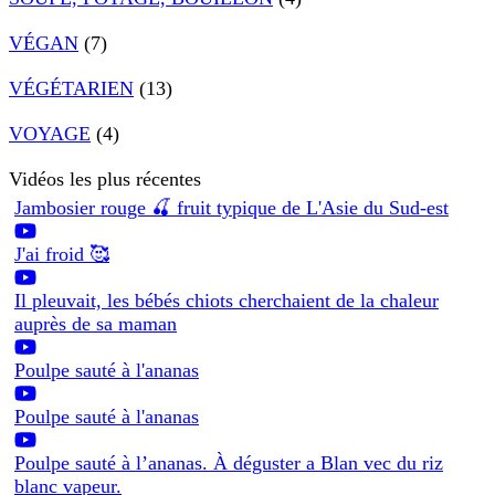
VÉGAN
(7)
VÉGÉTARIEN
(13)
VOYAGE
(4)
Vidéos les plus récentes
Jambosier rouge 🍒 fruit typique de L'Asie du Sud-est
J'ai froid 🥰
Il pleuvait, les bébés chiots cherchaient de la chaleur
auprès de sa maman
Poulpe sauté à l'ananas
Poulpe sauté à l'ananas
Poulpe sauté à l’ananas. À déguster a Blan vec du riz
blanc vapeur.