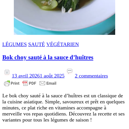
LÉGUMES
SAUTÉ
VÉGÉTARIEN
Bok choy sauté à la sauce d’huîtres
sur
Bok
13 avril 2026
1 août 2025
2 commentaires
choy
sauté
à
Le bok choy sauté à la sauce d’huîtres est un classique de
la
la cuisine asiatique. Simple, savoureux et prêt en quelques
sauce
minutes, ce plat riche en vitamines accompagne à
d’huîtres
merveille vos repas quotidiens. Découvrez la recette et ses
variantes pour tous les légumes de saison !