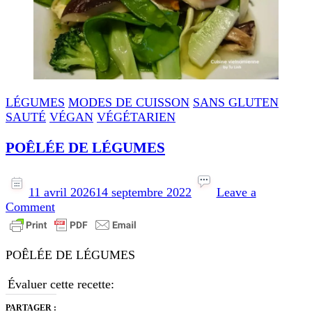
LÉGUMES
MODES DE CUISSON
SANS GLUTEN
SAUTÉ
VÉGAN
VÉGÉTARIEN
POÊLÉE DE LÉGUMES
11 avril 2026
14 septembre 2022
Leave a
on
Comment
POÊLÉE
DE
LÉGUMES
POÊLÉE DE LÉGUMES
Évaluer cette recette:
PARTAGER :