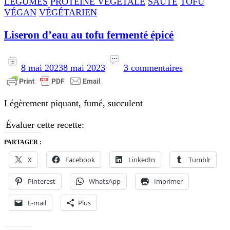
LÉGUMES
PROTÉINE VÉGÉTALE
SAUTÉ
TOFU
VÉGAN
VÉGÉTARIEN
Liseron d’eau au tofu fermenté épicé
sur
Liseron
8 mai 2023
8 mai 2023
3 commentaires
d’eau
au
tofu
Légèrement piquant, fumé, succulent
fermenté
épicé
Évaluer cette recette:
PARTAGER :
X
Facebook
LinkedIn
Tumblr
Pinterest
WhatsApp
Imprimer
E-mail
Plus