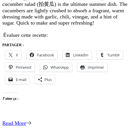
Salad
cucumber salad (拍黄瓜) is the ultimate summer dish. The
with
cucumbers are lightly crushed to absorb a fragrant, warm
Garlic
dressing made with garlic, chili, vinegar, and a hint of
&
sugar. Quick to make and super refreshing!
Chili
|
Évaluer cette recette:
Quick
Summer
PARTAGER :
Recipe
X
Facebook
LinkedIn
Tumblr
凉
拌
Pinterest
WhatsApp
Imprimer
黄
瓜
E-mail
Plus
J’aime ça :
Read More