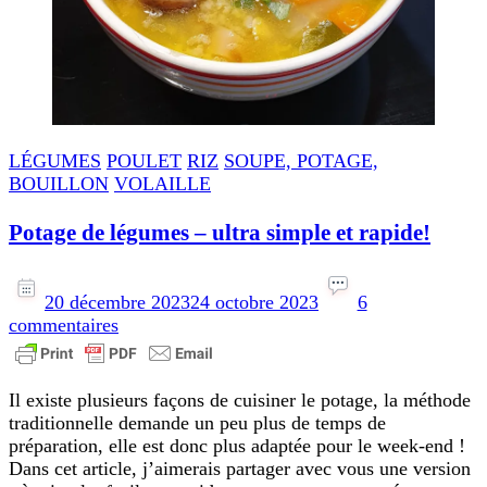
LÉGUMES
POULET
RIZ
SOUPE, POTAGE,
BOUILLON
VOLAILLE
Potage de légumes – ultra simple et rapide!
20 décembre 2023
24 octobre 2023
6
sur
commentaires
Potage
de
légumes
Il existe plusieurs façons de cuisiner le potage, la méthode
–
traditionnelle demande un peu plus de temps de
ultra
préparation, elle est donc plus adaptée pour le week-end !
simple
Dans cet article, j’aimerais partager avec vous une version
et