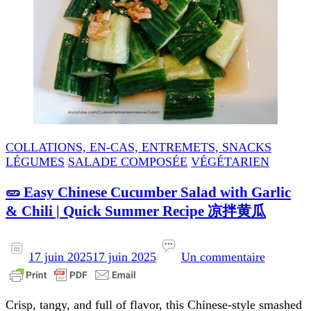
COLLATIONS, EN-CAS, ENTREMETS, SNACKS
LÉGUMES
SALADE COMPOSÉE
VÉGÉTARIEN
🥒 Easy Chinese Cucumber Salad with Garlic
& Chili | Quick Summer Recipe 凉拌黄瓜
sur
🥒
17 juin 2025
17 juin 2025
Un commentaire
Easy
Chinese
Cucumbe
Crisp, tangy, and full of flavor, this Chinese-style smashed