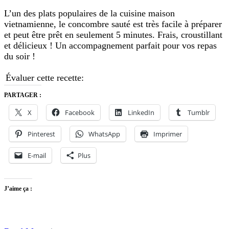
l’a
L’un des plats populaires de la cuisine maison
à
vietnamienne, le concombre sauté est très facile à préparer
la
et peut être prêt en seulement 5 minutes. Frais, croustillant
vi
et délicieux ! Un accompagnement parfait pour vos repas
du soir !
Évaluer cette recette:
PARTAGER :
X
Facebook
LinkedIn
Tumblr
Pinterest
WhatsApp
Imprimer
E-mail
Plus
J’aime ça :