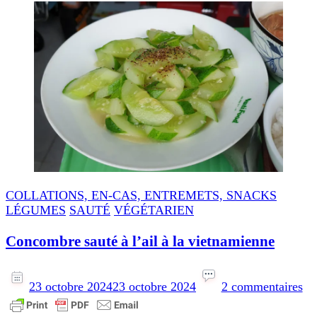
COLLATIONS, EN-CAS, ENTREMETS, SNACKS
LÉGUMES
SAUTÉ
VÉGÉTARIEN
Concombre sauté à l’ail à la vietnamienne
su
Co
23 octobre 2024
23 octobre 2024
2 commentaires
sa
à