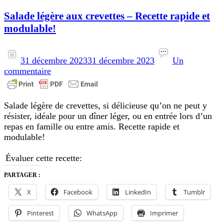
Salade légère aux crevettes – Recette rapide et
modulable!
31 décembre 2023
31 décembre 2023
Un
sur
commentaire
Salade
légère
aux
Salade légère de crevettes, si délicieuse qu’on ne peut y
crevettes
résister, idéale pour un dîner léger, ou en entrée lors d’un
–
repas en famille ou entre amis. Recette rapide et
Recette
modulable!
rapide
et
Évaluer cette recette:
modulable!
PARTAGER :
X
Facebook
LinkedIn
Tumblr
Pinterest
WhatsApp
Imprimer