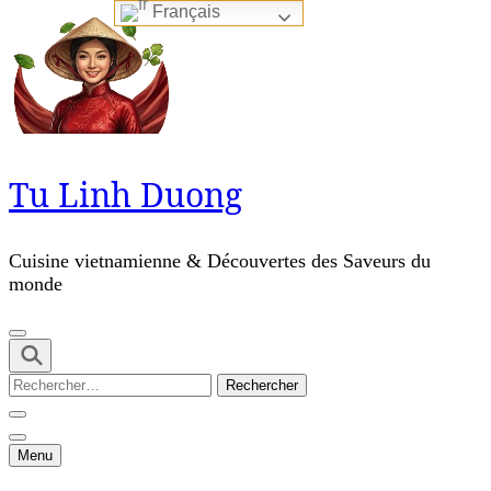
Français
Skip
to
content
(Press
Enter)
Tu Linh Duong
Cuisine vietnamienne & Découvertes des Saveurs du
monde
Rechercher :
Menu