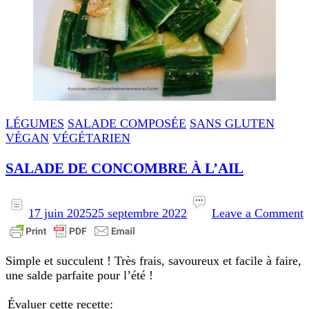
LÉGUMES
SALADE COMPOSÉE
SANS GLUTEN
VÉGAN
VÉGÉTARIEN
SALADE DE CONCOMBRE À L’AIL
o
17 juin 2025
25 septembre 2022
Leave a Comment
Simple et succulent ! Très frais, savoureux et facile à faire,
L
une salde parfaite pour l’été !
Évaluer cette recette: