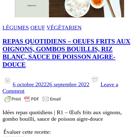
LÉGUMES
OEUF
VÉGÉTARIEN
REPAS QUOTIDIENS – OEUFS FRITS AUX
OIGNONS, GOMBOS BOUILLIS, RIZ
BLANC, SAUCE DE POISSON AIGRE-
DOUCE
6 octobre 2022
26 septembre 2022
Leave a
on
Comment
REPAS
QUOTIDIENS
–
Idées repas quotidiens | R1 – Œufs frits aux oignons,
OEUFS
gombo bouilli, sauce de poisson aigre-douce
FRITS
AUX
Évaluer cette recette:
OIGNONS,