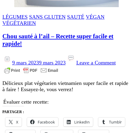
LÉGUMES
SANS GLUTEN
SAUTÉ
VÉGAN
VÉGÉTARIEN
Chou sauté à l’ail – Recette super facile et
rapide!
on
Chou
9 mars 2023
9 mars 2023
Leave a Comment
sauté
à
l’ail
Délicieux plat végétarien vietnamien super facile et rapide
–
à faire ! Essayez-le, vous verrez!
Recette
super
Évaluer cette recette:
facile
et
PARTAGER :
rapide!
X
Facebook
LinkedIn
Tumblr