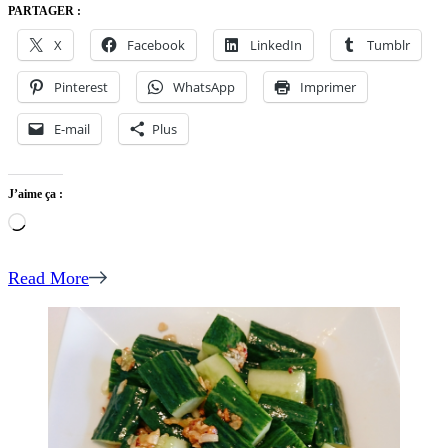
GOMBOS
PARTAGER :
BOUILLIS,
X
Facebook
LinkedIn
Tumblr
RIZ
BLANC,
Pinterest
WhatsApp
Imprimer
SAUCE
DE
E-mail
Plus
POISSON
AIGRE-
DOUCE
J’aime ça :
Chargement…
Read More