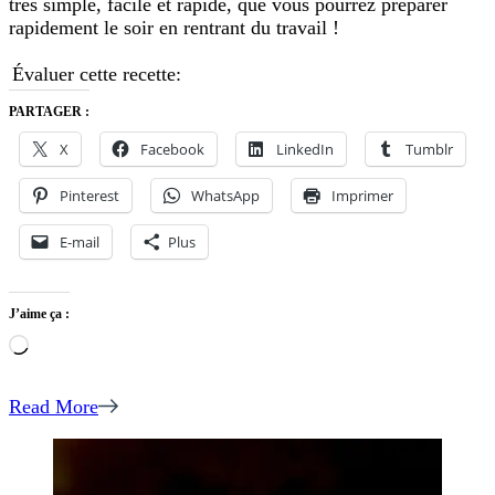
très simple, facile et rapide, que vous pourrez préparer
rapide!
rapidement le soir en rentrant du travail !
Évaluer cette recette:
PARTAGER :
X
Facebook
LinkedIn
Tumblr
Pinterest
WhatsApp
Imprimer
E-mail
Plus
J’aime ça :
Chargement…
Read More