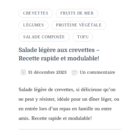
CREVETTES
FRUITS DE MER
LÉGUMES
PROTÉINE VÉGÉTALE
SALADE COMPOSÉE
TOFU
Salade légère aux crevettes –
Recette rapide et modulable!
sur
31 décembre 2023
Un commentaire
Salade
légère
Salade légère de crevettes, si délicieuse qu’on
aux
crevet
ne peut y résister, idéale pour un dîner léger, ou
–
en entrée lors d’un repas en famille ou entre
Recett
rapide
amis. Recette rapide et modulable!
et
modula