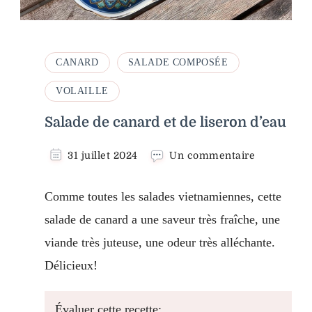
CANARD
SALADE COMPOSÉE
VOLAILLE
Salade de canard et de liseron d’eau
sur
31 juillet 2024
Un commentaire
Salade
de
Comme toutes les salades vietnamiennes, cette
canard
et
salade de canard a une saveur très fraîche, une
de
viande très juteuse, une odeur très alléchante.
liseron
d’eau
Délicieux!
Évaluer cette recette: