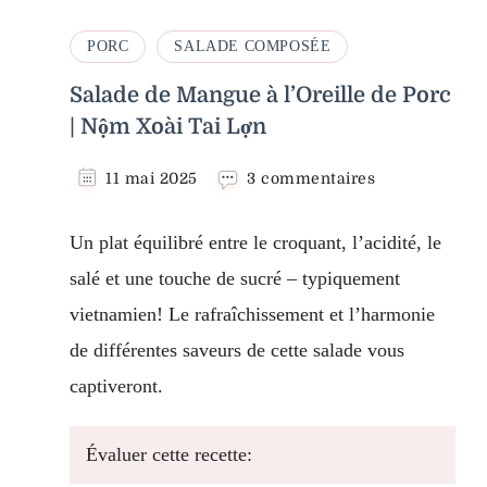
PORC
SALADE COMPOSÉE
Salade de Mangue à l’Oreille de Porc
| Nộm Xoài Tai Lợn
sur
11 mai 2025
3 commentaires
Salade
de
Un plat équilibré entre le croquant, l’acidité, le
Mangue
à
salé et une touche de sucré – typiquement
l’Oreille
vietnamien! Le rafraîchissement et l’harmonie
de
Porc
de différentes saveurs de cette salade vous
|
Nộm
captiveront.
Xoài
Tai
Lợn
Évaluer cette recette: