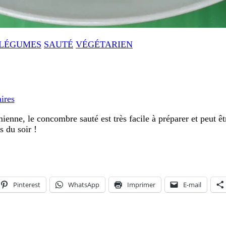
LÉGUMES
SAUTÉ
VÉGÉTARIEN
sur
Concombre
ires
sauté
enne, le concombre sauté est très facile à préparer et peut êtr
à
 du soir !
l’ail
à
la
vietnamienne
Pinterest
WhatsApp
Imprimer
E-mail