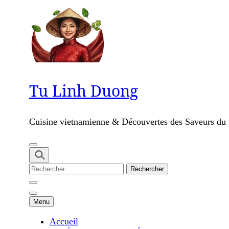
Skip
to
content
(Press
Enter)
Tu Linh Duong
Cuisine vietnamienne & Découvertes des Saveurs d
Rechercher :
Menu
Accueil