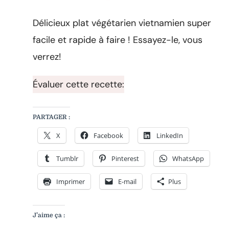
Chou
sauté
Délicieux plat végétarien vietnamien super
à
l’ail
facile et rapide à faire ! Essayez-le, vous
–
verrez!
Recette
super
facile
Évaluer cette recette:
et
rapide!
PARTAGER :
X
Facebook
LinkedIn
Tumblr
Pinterest
WhatsApp
Imprimer
E-mail
Plus
J’aime ça :