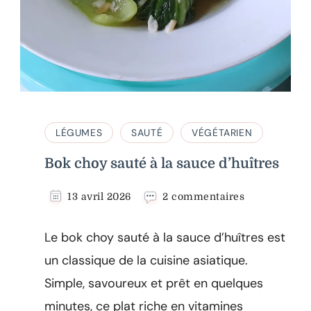
LÉGUMES
SAUTÉ
VÉGÉTARIEN
Bok choy sauté à la sauce d’huîtres
sur
13 avril 2026
2 commentaires
Bok
choy
Le bok choy sauté à la sauce d’huîtres est
sauté
à
un classique de la cuisine asiatique.
la
Simple, savoureux et prêt en quelques
sauce
d’huîtres
minutes, ce plat riche en vitamines