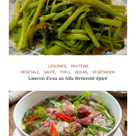
LÉGUMES
PROTÉINE
VÉGÉTALE
SAUTÉ
TOFU
VÉGAN
VÉGÉTARIEN
Liseron d’eau au tofu fermenté épicé