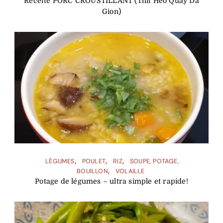
Recette PORC CROUSTILLANT (Thit Heo Quay Da
Gion)
LÉGUMES
POULET
RIZ
SOUPE, POTAGE,
BOUILLON
VOLAILLE
Potage de légumes – ultra simple et rapide!