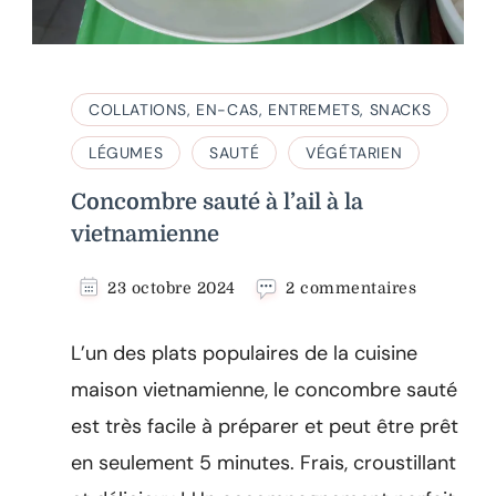
COLLATIONS, EN-CAS, ENTREMETS, SNACKS
LÉGUMES
SAUTÉ
VÉGÉTARIEN
Concombre sauté à l’ail à la
vietnamienne
sur
23 octobre 2024
2 commentaires
Concomb
sauté
L’un des plats populaires de la cuisine
à
l’ail
maison vietnamienne, le concombre sauté
à
est très facile à préparer et peut être prêt
la
vietnami
en seulement 5 minutes. Frais, croustillant