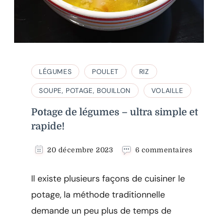
LÉGUMES
POULET
RIZ
SOUPE, POTAGE, BOUILLON
VOLAILLE
Potage de légumes – ultra simple et
rapide!
sur
20 décembre 2023
6 commentaires
Potage
de
Il existe plusieurs façons de cuisiner le
légume
–
potage, la méthode traditionnelle
ultra
demande un peu plus de temps de
simple