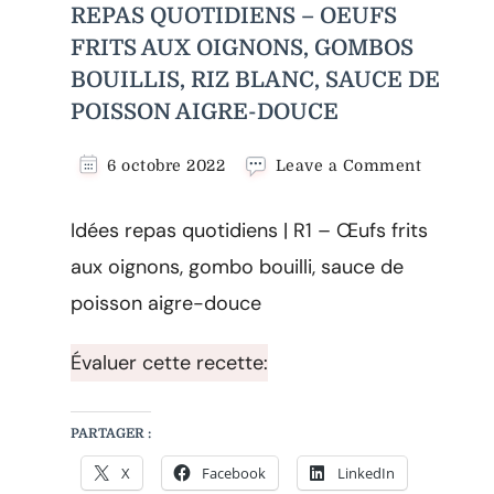
REPAS QUOTIDIENS – OEUFS
FRITS AUX OIGNONS, GOMBOS
BOUILLIS, RIZ BLANC, SAUCE DE
POISSON AIGRE-DOUCE
on
6 octobre 2022
Leave a Comment
REPAS
QUOTID
Idées repas quotidiens | R1 – Œufs frits
–
OEUFS
aux oignons, gombo bouilli, sauce de
FRITS
poisson aigre-douce
AUX
OIGNONS
GOMBO
Évaluer cette recette:
BOUILLI
RIZ
BLANC,
PARTAGER :
SAUCE
DE
X
Facebook
LinkedIn
POISSON