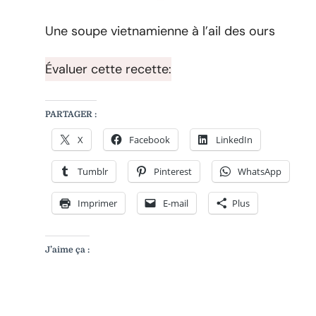
SOUPE
VIETNA
Une soupe vietnamienne à l’ail des ours
À
L’AIL
DES
Évaluer cette recette:
OURS
PARTAGER :
X
Facebook
LinkedIn
Tumblr
Pinterest
WhatsApp
Imprimer
E-mail
Plus
J’aime ça :