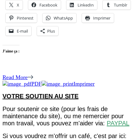
THIT
X
Facebook
LinkedIn
Tumblr
KHO
TRUNG
Pinterest
WhatsApp
Imprimer
E-mail
Plus
J’aime ça :
Read More
PDF
Imprimer
VOTRE SOUTIEN AU SITE
Pour soutenir ce site (pour les frais de
maintenance du site), ou me remercier pour
mon travail, vous pouvez m'aider via:
PAYPAL
Si vous voudrez m'offrir un café, c'est par ici: