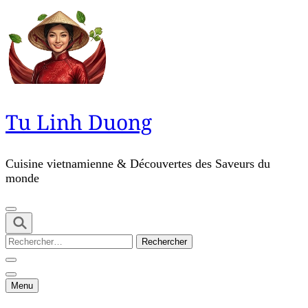
Skip
to
content
(Press
Enter)
Tu Linh Duong
Cuisine vietnamienne & Découvertes des Saveurs du
monde
Rechercher :
Menu