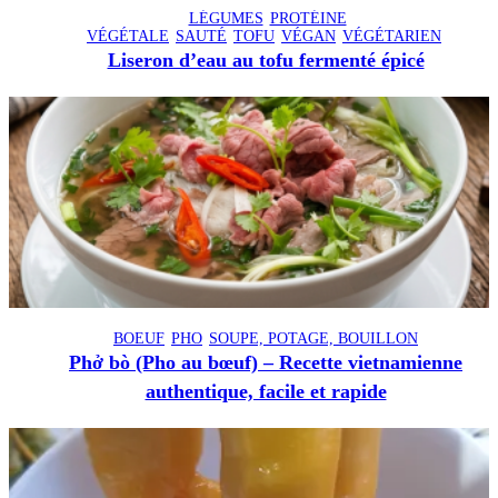
LÉGUMES
PROTÉINE
VÉGÉTALE
SAUTÉ
TOFU
VÉGAN
VÉGÉTARIEN
Liseron d’eau au tofu fermenté épicé
BOEUF
PHO
SOUPE, POTAGE, BOUILLON
Phở bò (Pho au bœuf) – Recette vietnamienne
authentique, facile et rapide