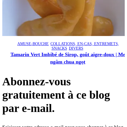
AMUSE-BOUCHE
COLLATIONS, EN-CAS, ENTREMETS,
SNACKS
DIVERS
Tamarin Vert Imbibé de Sirop, goût aigre-doux | Me
ngâm chua ngọt
Abonnez-vous
gratuitement à ce blog
par e-mail.