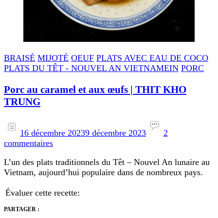
BRAISÉ
MIJOTÉ
OEUF
PLATS AVEC EAU DE COCO
PLATS DU TÊT - NOUVEL AN VIETNAMEIN
PORC
Porc au caramel et aux œufs | THIT KHO
TRUNG
16 décembre 2023
9 décembre 2023
2
sur
commentaires
Porc
L’un des plats traditionnels du Têt – Nouvel An lunaire au
au
Vietnam, aujourd’hui populaire dans de nombreux pays.
caramel
et
Évaluer cette recette:
aux
œufs
PARTAGER :
|