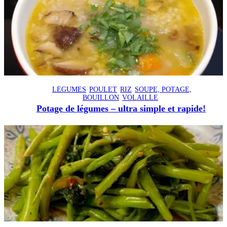
LÉGUMES
POULET
RIZ
SOUPE, POTAGE,
BOUILLON
VOLAILLE
Potage de légumes – ultra simple et rapide!