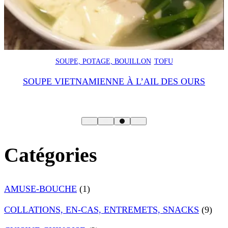
BOEUF
PHO
SOUPE, POTAGE, BOUILLON
Phở bò (Pho au bœuf) – Recette vietnamienne authentique,
facile et rapide
Catégories
AMUSE-BOUCHE
(1)
COLLATIONS, EN-CAS, ENTREMETS, SNACKS
(9)