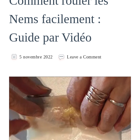
Comment rouler les
Nems facilement :
Guide par Vidéo
on
5 novembre 2022
Leave a Comment
Comment
rouler
les
Nems
facilement
:
Guide
par
Vidéo