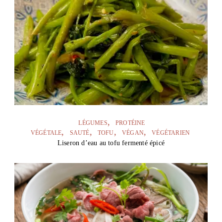
LÉGUMES
PROTÉINE
VÉGÉTALE
SAUTÉ
TOFU
VÉGAN
VÉGÉTARIEN
Liseron d’eau au tofu fermenté épicé