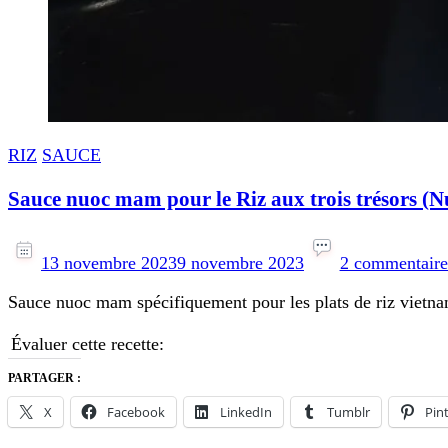
RIZ
SAUCE
Sauce nuoc mam pour le Riz aux trois trésors 
13 novembre 2023
9 novembre 2023
2 commentaire
Sauce nuoc mam spécifiquement pour les plats de riz vietna
Évaluer cette recette:
PARTAGER :
X
Facebook
LinkedIn
Tumblr
Pin