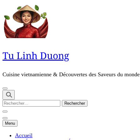
Skip
to
content
(Press
Enter)
Tu Linh Duong
Cuisine vietnamienne & Découvertes des Saveurs du monde
Rechercher :
Menu
Accueil